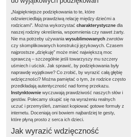
do wyjątkowych podziękowań
„Najpiękniejsze podziękowania to te, które
odzwierciedlają prawdziwą relację między dziećmi a
rodzicami”. Można wykorzystać
charakterystyczne
dla
naszej rodziny określenia, wspomnienia czy nawet żarty.
Nie ma potrzeby używania
wysublimowanych
zwrotów
czy skomplikowanych konstrukcji językowych. Czasem
najprostsze „dziękuję” może mieć największą moc
sprawczą – szczególnie jeśli towarzyszy mu szczery
uśmiech i uścisk. Jak sprawić, by podziękowania były
naprawdę wyjątkowe? Co zrobić, by wyrazić całą głębię
wdzięczności? Można pamiętać o tym, że rodzice często
przedkładają autentyczność nad formę przekazu.
Instynktownie
wyczuwają prawdziwość naszych słów i
gestów. Polecamy skupić się na wyrażeniu realnych
uczuć i przemyśleń, zamiast kopiować gotowe formuły z
internetu. Doceniają oni bowiem najbardziej te gesty,
które płyną prosto z serca ich dzieci.
Jak wyrazić wdzięczność