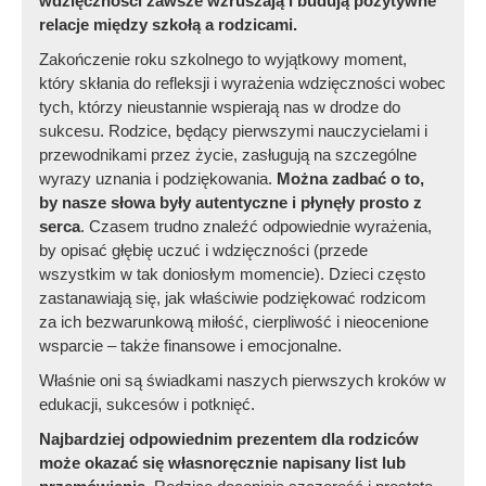
wdzięczności zawsze wzruszają i budują pozytywne
relacje między szkołą a rodzicami.
Zakończenie roku szkolnego to wyjątkowy moment,
który skłania do refleksji i wyrażenia wdzięczności wobec
tych, którzy nieustannie wspierają nas w drodze do
sukcesu. Rodzice, będący pierwszymi nauczycielami i
przewodnikami przez życie, zasługują na szczególne
wyrazy uznania i podziękowania.
Można zadbać o to,
by nasze słowa były autentyczne i płynęły prosto z
serca
. Czasem trudno znaleźć odpowiednie wyrażenia,
by opisać głębię uczuć i wdzięczności (przede
wszystkim w tak doniosłym momencie). Dzieci często
zastanawiają się, jak właściwie podziękować rodzicom
za ich bezwarunkową miłość, cierpliwość i nieocenione
wsparcie – także finansowe i emocjonalne.
Właśnie oni są świadkami naszych pierwszych kroków w
edukacji, sukcesów i potknięć.
Najbardziej odpowiednim prezentem dla rodziców
może okazać się własnoręcznie napisany list lub