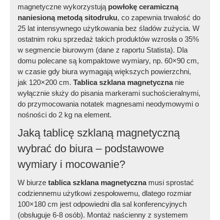
magnetyczne wykorzystują
powłokę ceramiczną
naniesioną metodą sitodruku
, co zapewnia trwałość do
25 lat intensywnego użytkowania bez śladów zużycia. W
ostatnim roku sprzedaż takich produktów wzrosła o 35%
w segmencie biurowym (dane z raportu Statista). Dla
domu polecane są kompaktowe wymiary, np. 60×90 cm,
w czasie gdy biura wymagają większych powierzchni,
jak 120×200 cm.
Tablica szklana magnetyczna
nie
wyłącznie służy do pisania markerami suchościeralnymi,
do przymocowania notatek magnesami neodymowymi o
nośności do 2 kg na element.
Jaką tablicę szklaną magnetyczną
wybrać do biura – podstawowe
wymiary i mocowanie?
W biurze
tablica szklana magnetyczna
musi sprostać
codziennemu użytkowi zespołowemu, dlatego rozmiar
100×180 cm jest odpowiedni dla sal konferencyjnych
(obsługuje 6-8 osób). Montaż naścienny z systemem