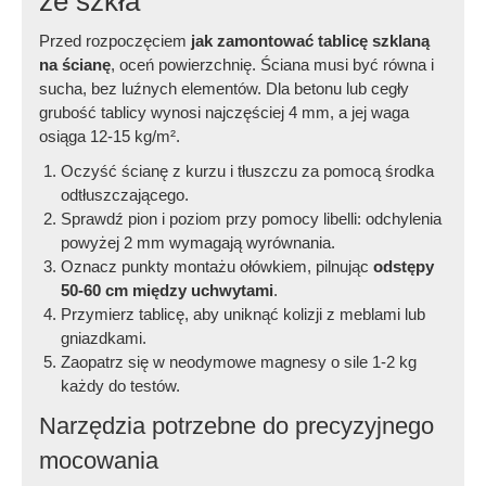
ze szkła
Przed rozpoczęciem
jak zamontować tablicę szklaną
na ścianę
, oceń powierzchnię. Ściana musi być równa i
sucha, bez luźnych elementów. Dla betonu lub cegły
grubość tablicy wynosi najczęściej 4 mm, a jej waga
osiąga 12-15 kg/m².
Oczyść ścianę z kurzu i tłuszczu za pomocą środka
odtłuszczającego.
Sprawdź pion i poziom przy pomocy libelli: odchylenia
powyżej 2 mm wymagają wyrównania.
Oznacz punkty montażu ołówkiem, pilnując
odstępy
50-60 cm między uchwytami
.
Przymierz tablicę, aby uniknąć kolizji z meblami lub
gniazdkami.
Zaopatrz się w neodymowe magnesy o sile 1-2 kg
każdy do testów.
Narzędzia potrzebne do precyzyjnego
mocowania