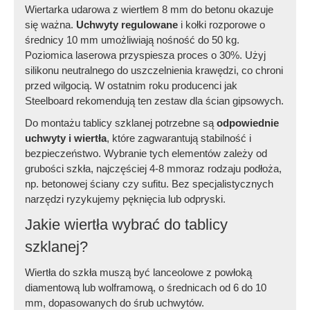
Wiertarka udarowa z wiertłem 8 mm do betonu okazuje
się ważna.
Uchwyty regulowane
i kołki rozporowe o
średnicy 10 mm umożliwiają nośność do 50 kg.
Poziomica laserowa przyspiesza proces o 30%. Użyj
silikonu neutralnego do uszczelnienia krawędzi, co chroni
przed wilgocią. W ostatnim roku producenci jak
Steelboard rekomendują ten zestaw dla ścian gipsowych.
Do montażu tablicy szklanej potrzebne są
odpowiednie
uchwyty i wiertła
, które zagwarantują stabilność i
bezpieczeństwo. Wybranie tych elementów zależy od
grubości szkła, najczęściej 4-8 mmoraz rodzaju podłoża,
np. betonowej ściany czy sufitu. Bez specjalistycznych
narzędzi ryzykujemy pęknięcia lub odpryski.
Jakie wiertła wybrać do tablicy
szklanej?
Wiertła do szkła muszą być lanceolowe z powłoką
diamentową lub wolframową, o średnicach od 6 do 10
mm, dopasowanych do śrub uchwytów.