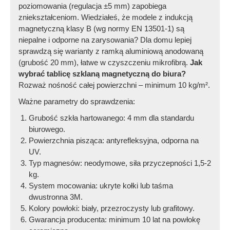
poziomowania (regulacja ±5 mm) zapobiega
zniekształceniom. Wiedziałeś, że modele z indukcją
magnetyczną klasy B (wg normy EN 13501-1) są
niepalne i odporne na zarysowania? Dla domu lepiej
sprawdzą się warianty z ramką aluminiową anodowaną
(grubość 20 mm), łatwe w czyszczeniu mikrofibrą.
Jak
wybrać tablicę szklaną magnetyczną do biura?
Rozważ nośność całej powierzchni – minimum 10 kg/m².
Ważne parametry do sprawdzenia:
Grubość szkła hartowanego: 4 mm dla standardu
biurowego.
Powierzchnia pisząca: antyrefleksyjna, odporna na
UV.
Typ magnesów: neodymowe, siła przyczepności 1,5-2
kg.
System mocowania: ukryte kołki lub taśma
dwustronna 3M.
Kolory powłoki: biały, przezroczysty lub grafitowy.
Gwarancja producenta: minimum 10 lat na powłokę