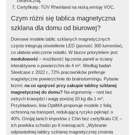
ceramiczną.
Certyfikaty: TÜV Rheinland na niską emisję VOC.
Czym różni się tablica magnetyczna
szklana dla domu od biurowej?
Domowe modele tablic szklanych magnetycznych
często integrują oświetlenie LED (jasność 300 lumenów),
co ułatwia wieczorne notatki. W biurze priorytetem jest
modułowość
– możliwość łączenia paneli w ściany
interaktywne o powierzchni do 4 m². Według badań
Steelcase z 2022 r., 72% pracowników preferuje
magnetyczne powierzchnie do brainstormingu. Pytanie
brzmi:
na co spojrzeć przy zakupie tablicy szklanej
magnetycznej do domu?
Na ergonomię – rant bez
ostrych krawędzi i wagę poniżej 20 kg dla 1 m².
Przykładowo, linia OptiMA proponuje modele z folią
ochronną na transport, redukującą ryzyko pęknięć o
40%. Omijaj tanich importów z Chin bez certyfikatu CE –
ich powłoka schodzi po 6 miesiącach. „Wybranie
odpowiedniej tablicy szklanej magnetycznej zmienia