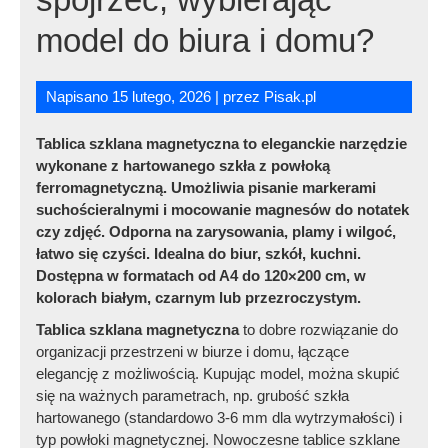
model do biura i domu?
Napisano
15 lutego, 2026
| przez
Tablica szklana magnetyczna to eleganckie narzędzie
wykonane z hartowanego szkła z powłoką
ferromagnetyczną. Umożliwia pisanie markerami
suchościeralnymi i mocowanie magnesów do notatek
czy zdjęć. Odporna na zarysowania, plamy i wilgoć,
łatwo się czyści. Idealna do biur, szkół, kuchni.
Dostępna w formatach od A4 do 120×200 cm, w
kolorach białym, czarnym lub przezroczystym.
Tablica szklana magnetyczna
to dobre rozwiązanie do
organizacji przestrzeni w biurze i domu, łączące
elegancję z możliwością. Kupując model, można skupić
się na ważnych parametrach, np. grubość szkła
hartowanego (standardowo 3-6 mm dla wytrzymałości) i
typ powłoki magnetycznej. Nowoczesne tablice szklane