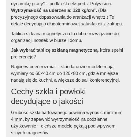
dynamikę pracy” – podkreśla ekspert z Polyvision.
Wytrzymałość na uderzenia: 120 kg/cm².
(Dla
precyzyjnego dopasowania do aranżacji wnętrz.) Te
detale decydują o długoterminowej satysfakcji z zakupu.
Tablica szklana magnetyczna to dobre rozwiązanie do
organizacji notatek w biurze i domu.
Jak wybrać tablicę szklaną magnetyczną
, która spełni
preferencje?
Najpierw oceń rozmiar – standardowe modele mają
wymiary od 60×40 cm do 120×80 cm, gdzie mniejsze
nadają się do kuchni, a większe do sali konferencyjnej.
Cechy szkła i powłoki
decydujące o jakości
Grubość szkła hartowanego powinna wynosić minimum
4 mm, by zapewnić wytrzymałość na codzienne
użytkowanie – cieńsze modele pękają pod wpływem
silnych magnesów.