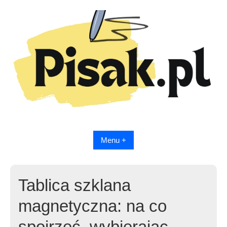
Skip
to
content
Menu +
Tablica szklana
magnetyczna: na co
spojrzeć, wybierając