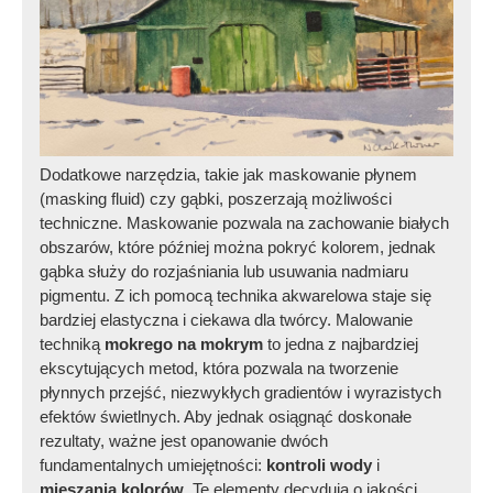
Dodatkowe narzędzia, takie jak maskowanie płynem
(masking fluid) czy gąbki, poszerzają możliwości
techniczne. Maskowanie pozwala na zachowanie białych
obszarów, które później można pokryć kolorem, jednak
gąbka służy do rozjaśniania lub usuwania nadmiaru
pigmentu. Z ich pomocą technika akwarelowa staje się
bardziej elastyczna i ciekawa dla twórcy. Malowanie
techniką
mokrego na mokrym
to jedna z najbardziej
ekscytujących metod, która pozwala na tworzenie
płynnych przejść, niezwykłych gradientów i wyrazistych
efektów świetlnych. Aby jednak osiągnąć doskonałe
rezultaty, ważne jest opanowanie dwóch
fundamentalnych umiejętności:
kontroli wody
i
mieszania kolorów
. Te elementy decydują o jakości