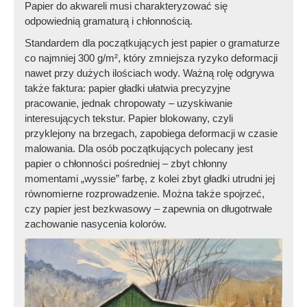
Papier do akwareli musi charakteryzować się
odpowiednią gramaturą i chłonnością.
Standardem dla początkujących jest papier o gramaturze
co najmniej 300 g/m², który zmniejsza ryzyko deformacji
nawet przy dużych ilościach wody. Ważną rolę odgrywa
także faktura: papier gładki ułatwia precyzyjne
pracowanie, jednak chropowaty – uzyskiwanie
interesujących tekstur. Papier blokowany, czyli
przyklejony na brzegach, zapobiega deformacji w czasie
malowania. Dla osób początkujących polecany jest
papier o chłonności pośredniej – zbyt chłonny
momentami „wyssie” farbę, z kolei zbyt gładki utrudni jej
równomierne rozprowadzenie. Można także spojrzeć,
czy papier jest bezkwasowy – zapewnia on długotrwałe
zachowanie nasycenia kolorów.