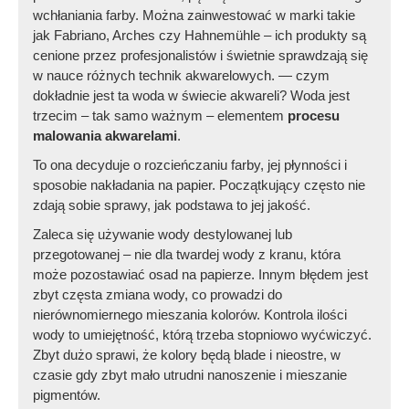
wchłaniania farby. Można zainwestować w marki takie
jak Fabriano, Arches czy Hahnemühle – ich produkty są
cenione przez profesjonalistów i świetnie sprawdzają się
w nauce różnych technik akwarelowych. — czym
dokładnie jest ta woda w świecie akwareli? Woda jest
trzecim – tak samo ważnym – elementem
procesu
malowania akwarelami
.
To ona decyduje o rozcieńczaniu farby, jej płynności i
sposobie nakładania na papier. Początkujący często nie
zdają sobie sprawy, jak podstawa to jej jakość.
Zaleca się używanie wody destylowanej lub
przegotowanej – nie dla twardej wody z kranu, która
może pozostawiać osad na papierze. Innym błędem jest
zbyt częsta zmiana wody, co prowadzi do
nierównomiernego mieszania kolorów. Kontrola ilości
wody to umiejętność, którą trzeba stopniowo wyćwiczyć.
Zbyt dużo sprawi, że kolory będą blade i nieostre, w
czasie gdy zbyt mało utrudni nanoszenie i mieszanie
pigmentów.