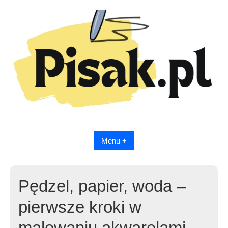
Skip
to
content
Menu +
Pędzel, papier, woda –
pierwsze kroki w
malowaniu akwarelami