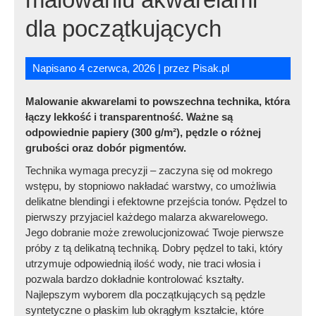
dla początkujących
Napisano
4 czerwca, 2026
| przez
Malowanie akwarelami to powszechna technika, która
łączy lekkość i transparentność. Ważne są
odpowiednie papiery (300 g/m²), pędzle o różnej
grubości oraz dobór pigmentów.
Technika wymaga precyzji – zaczyna się od mokrego
wstępu, by stopniowo nakładać warstwy, co umożliwia
delikatne blendingi i efektowne przejścia tonów. Pędzel to
pierwszy przyjaciel każdego malarza akwarelowego.
Jego dobranie może zrewolucjonizować Twoje pierwsze
próby z tą delikatną techniką. Dobry pędzel to taki, który
utrzymuje odpowiednią ilość wody, nie traci włosia i
pozwala bardzo dokładnie kontrolować kształty.
Najlepszym wyborem dla początkujących są pędzle
syntetyczne o płaskim lub okrągłym kształcie, które